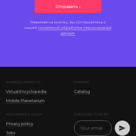
Отправить ›
Нажимая на кнопку, вы соглашаетесь с
нашей
политикой обработки персональных
данных.
BUSINESS PRODUCTS
CONTENT
Virtual Encyclopedia
Catalog
Mobile Planetarium
DOCUMENTS & OTHER
SUBSCRIBE TO NEWS
Privacy policy
Jobs