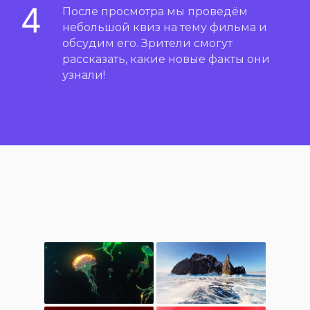
После просмотра мы проведём
небольшой квиз на тему фильма и
обсудим его. Зрители смогут
рассказать, какие новые факты они
узнали!