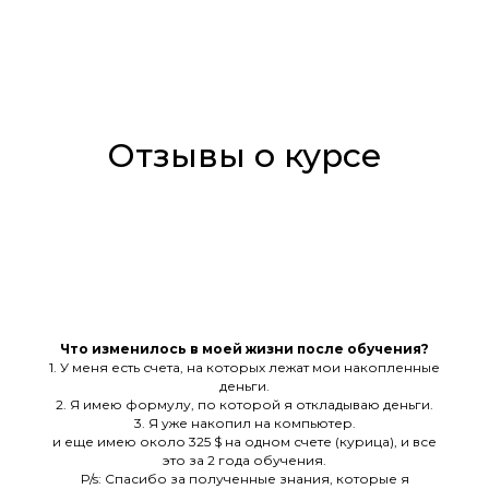
Отзывы о курсе
Что изменилось в моей жизни после обучения?
1. У меня есть счета, на которых лежат мои накопленные
деньги.
2. Я имею формулу, по которой я откладываю деньги.
3. Я уже накопил на компьютер.
и еще имею около 325 $ на одном счете (курица), и все
это за 2 года обучения.
P/s: Спасибо за полученные знания, которые я