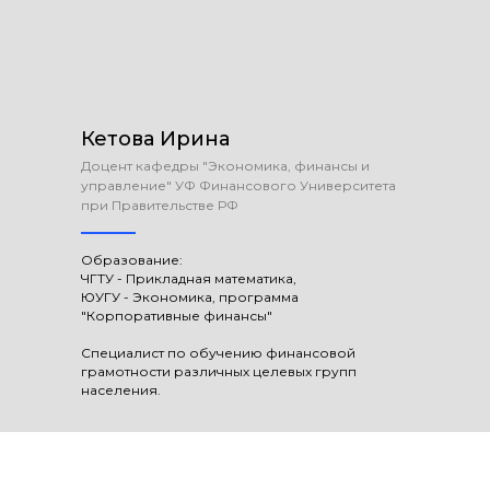
Кетова Ирина
Доцент кафедры "Экономика, финансы и
управление" УФ Финансового Университета
при Правительстве РФ
Образование:
ЧГТУ - Прикладная математика,
ЮУГУ - Экономика, программа
"Корпоративные финансы"
Специалист по обучению финансовой
грамотности различных целевых групп
населения.