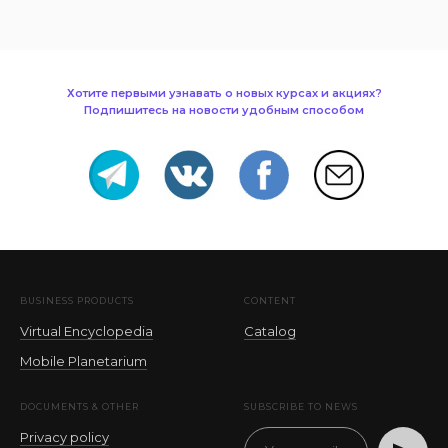
Хотите первыми узнавать о новых курсах и акциях?
Подпишитесь на новости удобным способом
BUSINESS PRODUCTS
CONTENT
Virtual Encyclopedia
Catalog
Mobile Planetarium
DOCUMENTS & OTHER
SUBSCRIBE TO NEWS
Privacy policy