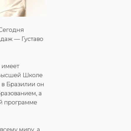
 Сегодня
даж — Густаво
н имеет
в Высшей Школе
 в Бразилии он
бразованием, а
ой программе
всему миру, а