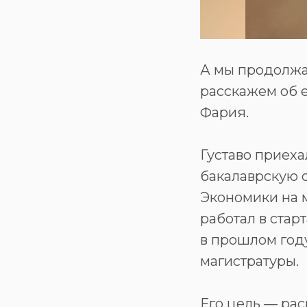
А мы продолжа
расскажем об 
Фария.
⠀
Густаво приеха
бакалаврскую 
Экономики на 
работал в стар
в прошлом году
магистратуры.
⠀
Его цель — рас