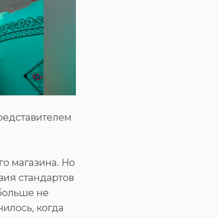
редставителем
о магазина. Но
вия стандартов
больше не
илось, когда