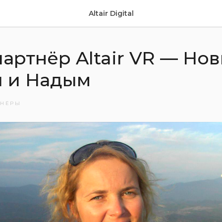
Altair Digital
артнёр Altair VR — Но
й и Надым
ТНЁРЫ