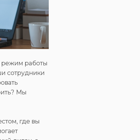
 режим работы
аши сотрудники
ровать
оить? Мы
стом, где вы
могает