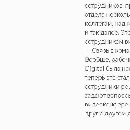
сотрудников, п
отдела несколь
коллегам, над 
и так далее. Э
сотрудникам ви
— Связь в ком
Вообще, рабочи
Digital была н
теперь это ста
сотрудники ре
задают вопрос
видеоконферен
друг с другом 