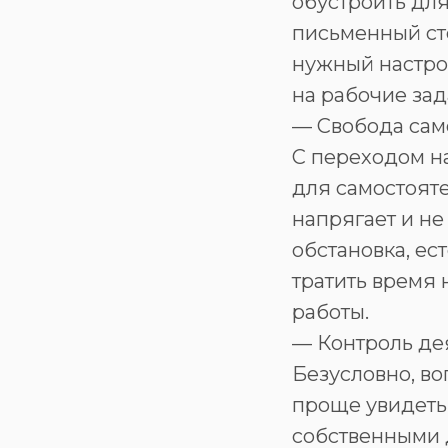
обустроить для
письменный ст
нужный настрой
на рабочие зад
— Свобода сам
С переходом н
для самостояте
напрягает и не
обстановка, ес
тратить время 
работы.
— Контроль де
Безусловно, во
проще увидеть
собственными д