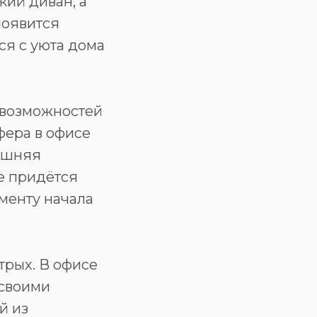
кий диван, а
появится
ся с уюта дома
 возможностей
фера в офисе
машняя
не придётся
оменту начала
трых. В офисе
 своими
й из