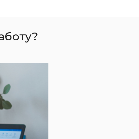
аботу?