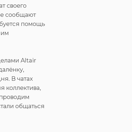
ат своего
Все сообщают
ебуется помощь
мим
елами Altair
далёнку,
ня. В чатах
я коллектива,
 проводим
стали общаться