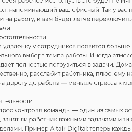
 себя рабочее место: пусть это будет не мяг
ол, напоминающий ваш офисный. Так у вас 
 на работу, и вам будет легче переключить
ачи.
остоятельности
а удалёнку у сотрудников появится больше
льного выбора темпа работы. Иногда атмос
 даёт полностью погрузиться в задачи. До
тественно, расслабит работника, плюс, ему 
на дорогу до работы — меньше стресса к м
ятельности
прос контроля команды — один из самых ос
, занят ли работник важными задачами или
елами. Пример Altair Digital: теперь кажды